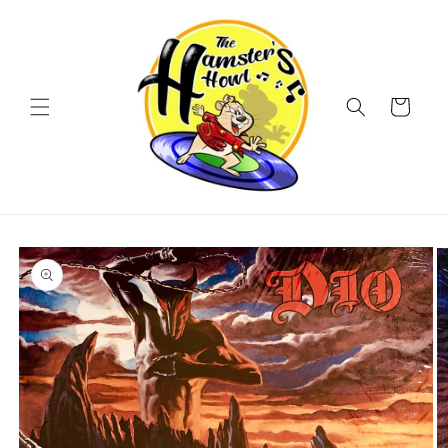
Vai
direttamente
ai contenuti
Carrello
Passa alle
informazioni
sul prodotto