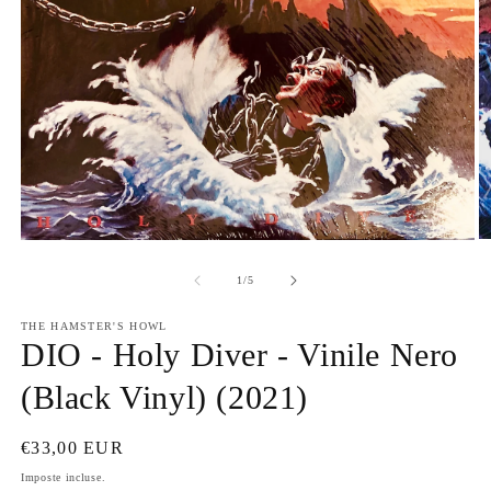
Ap
Apri
co
contenuti
mu
multimediali
su
1
/
5
2
1
in
in
THE HAMSTER'S HOWL
fi
finestra
DIO - Holy Diver - Vinile Nero
m
modale
(Black Vinyl) (2021)
Prezzo
€33,00 EUR
di
Imposte incluse.