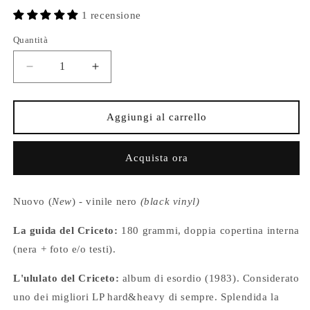
listino
1 recensione
Quantità
Diminuisci
Aumenta
quantità
quantità
per
per
DIO
DIO
Aggiungi al carrello
-
-
Holy
Holy
Acquista ora
Diver
Diver
-
-
Vinile
Vinile
Nuovo (
New
) - vinile nero
(black vinyl)
Nero
Nero
(Black
(Black
La guida del Criceto:
180 grammi,
doppia copertina interna
Vinyl)
Vinyl)
(2021)
(2021)
(nera + foto e/o testi).
L'ululato del Criceto:
album di esordio (1983). Considerato
uno dei migliori LP hard&heavy di sempre. Splendida la