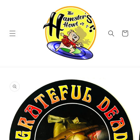
Vai
direttamente
ai contenuti
Carrello
Passa alle
informazioni
sul prodotto