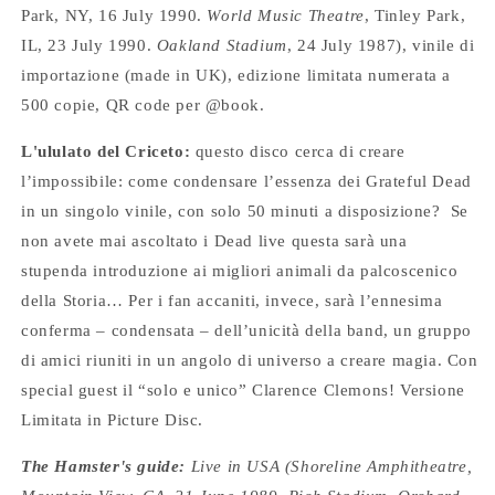
(made
(made
Park, NY, 16 July 1990.
World Music Theatre
, Tinley Park,
in
in
IL, 23 July 1990.
Oakland Stadium
, 24 July 1987), vinile di
UK)
UK)
importazione (made in UK), edizione limitata numerata a
500 copie, QR code per @book.
L'ululato del Criceto:
questo disco cerca di creare
l’impossibile: come condensare l’essenza dei Grateful Dead
in un singolo vinile, con solo 50 minuti a disposizione?
Se
non avete mai ascoltato i Dead live questa sarà una
stupenda introduzione ai migliori animali da palcoscenico
della Storia… Per i fan accaniti, invece, sarà l’ennesima
conferma – condensata – dell’unicità della band, un gruppo
di amici riuniti in un angolo di universo a creare magia. Con
special guest il “solo e unico” Clarence Clemons! Versione
Limitata in Picture Disc.
The Hamster's guide:
Live in USA (Shoreline Amphitheatre,