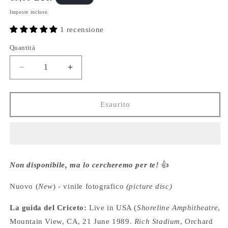
di
Imposte incluse.
listino
1 recensione
Quantità
Diminuisci
Aumenta
quantità
quantità
per
per
GRATEFUL
GRATEFUL
Esaurito
DEAD
DEAD
-
-
The
The
very
very
best
best
Non disponibile, ma lo cercheremo per te!
👍
of
of
the
the
Nuovo (
New
) - vinile fotografico
(picture disc)
Dead
Dead
-
-
La guida del Criceto:
Live in USA (
Shoreline Amphitheatre
,
Picture
Picture
Disc
Disc
Mountain View, CA, 21 June 1989.
Rich Stadium
, Orchard