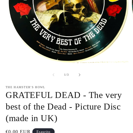
Apri
Ap
contenuti
co
multimediali
mu
su
1
/
3
1
2
in
in
finestra
THE HAMSTER'S HOWL
fi
modale
GRATEFUL DEAD - The very
m
best of the Dead - Picture Disc
(made in UK)
Prezzo
€0,00 EUR
Esaurito