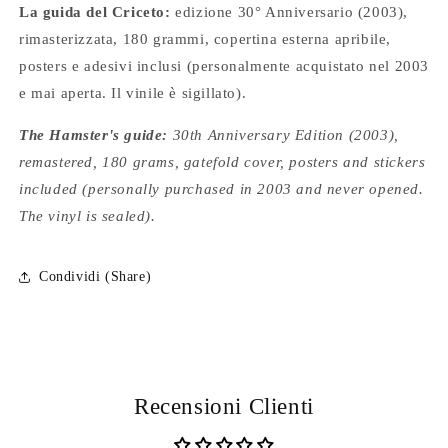
(Ed.
(Ed.
La guida del Criceto:
edizione 30° Anniversario (2003),
30°
30°
rimasterizzata, 180 grammi, copertina esterna apribile,
Anniversario
Anniversario
/
/
posters e adesivi inclusi (personalmente acquistato nel 2003
2003)
2003)
e mai aperta. Il vinile è sigillato).
(Sigillato)
(Sigillato)
The Hamster's guide:
30th Anniversary Edition (2003),
remastered, 180 grams, gatefold cover, posters and stickers
included (personally purchased in 2003 and never opened.
The vinyl is sealed).
Condividi (Share)
Recensioni Clienti