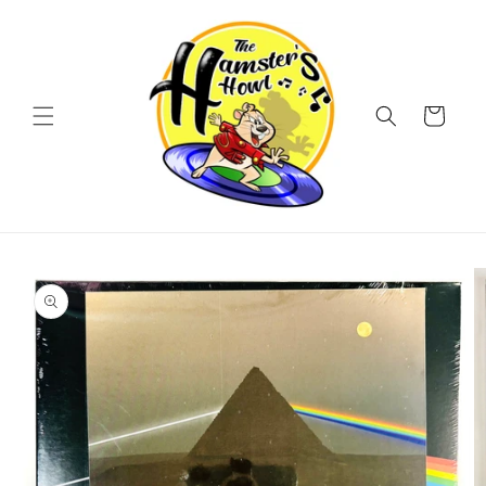
Vai
direttamente
ai contenuti
Carrello
Passa alle
informazioni
sul prodotto