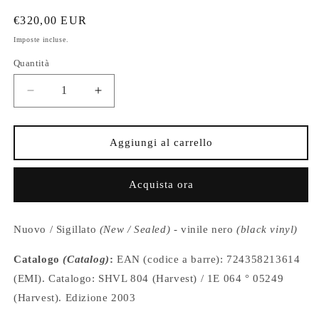
Prezzo
€320,00 EUR
di
Imposte incluse.
listino
Quantità
Diminuisci
Aumenta
quantità
quantità
per
per
PINK
PINK
Aggiungi al carrello
FLOYD
FLOYD
-
-
Acquista ora
The
The
Dark
Dark
Side
Side
Nuovo / Sigillato
(New / Sealed)
- vinile nero
(black vinyl)
of
of
the
the
Catalogo
(Catalog)
:
EAN (codice a barre): 724358213614
Moon
Moon
-
-
(EMI). Catalogo: SHVL 804 (Harvest) / 1E 064 ° 05249
Vinile
Vinile
(Harvest). Edizione 2003
Nero
Nero