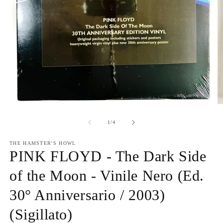
Apri
Ap
contenuti
co
multimediali
mu
su
1
/
4
1
2
in
in
finestra
THE HAMSTER'S HOWL
fi
modale
PINK FLOYD - The Dark Side
m
of the Moon - Vinile Nero (Ed.
30° Anniversario / 2003)
(Sigillato)